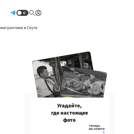
Авторизоваться
 мигрантами в Сеуте
Угадайте,
где настоящее
фото