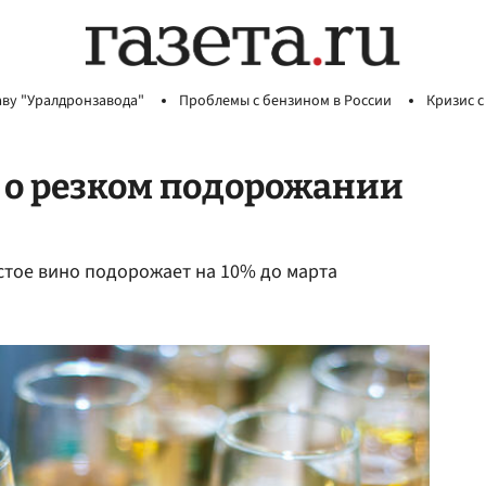
аву "Уралдронзавода"
Проблемы с бензином в России
Кризис с
 о резком подорожании
стое вино подорожает на 10% до марта