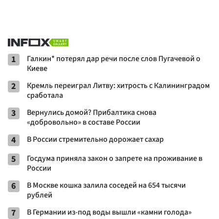
1
Галкин* потерял дар речи после слов Пугачевой о
Киеве
2
Кремль переиграл Литву: хитрость с Калининградом
сработала
3
Вернулись домой? Прибалтика снова
«добровольно» в составе России
4
В России стремительно дорожает сахар
5
Госдума приняла закон о запрете на проживание в
России
6
В Москве кошка залила соседей на 654 тысячи
рублей
7
В Германии из-под воды вышли «камни голода»