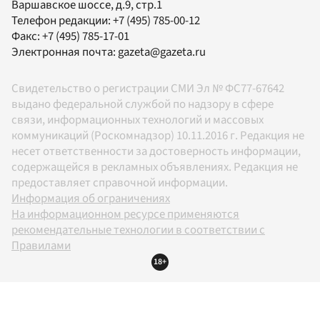
Варшавское шоссе, д.9, стр.1
Телефон редакции:
+7 (495) 785-00-12
Факс:
+7 (495) 785-17-01
Электронная почта:
gazeta@gazeta.ru
Свидетельство о регистрации СМИ Эл № ФС77-67642
выдано федеральной службой по надзору в сфере
связи, информационных технологий и массовых
коммуникаций (Роскомнадзор) 10.11.2016 г. Редакция не
несет ответственности за достоверность информации,
содержащейся в рекламных объявлениях. Редакция не
предоставляет справочной информации.
Информация об ограничениях
На информационном ресурсе применяются
рекомендательные технологии в соответствии с
Правилами
18+