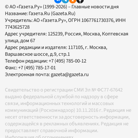
© АО «Газета.Ру» (1999-2026) – Главные новости дня
Название:
Газета.Ru
(Gazeta.Ru)
Учредитель:
АО «Газета.Ру»
, ОГРН 1067761730376, ИНН
7743625728
Адрес учредителя: 125239, Россия, Москва, Коптевская
улица, дом 67
Адрес редакции и издателя:
117105
, г.
Москва
,
Варшавское шоссе, д.9, стр.1
Телефон редакции:
+7 (495) 785-00-12
Факс:
+7 (495) 785-17-01
Электронная почта:
gazeta@gazeta.ru
Свидетельство о регистрации СМИ Эл № ФС77-67642
выдано федеральной службой по надзору в сфере
связи, информационных технологий и массовых
коммуникаций (Роскомнадзор) 10.11.2016 г. Редакция не
несет ответственности за достоверность информации,
содержащейся в рекламных объявлениях. Редакция не
предоставляет справочной информации.
Информация об ограничениях