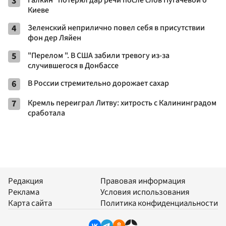
3
Галкин* потерял дар речи после слов Пугачевой о
Киеве
4
Зеленский неприлично повел cебя в присутствии
фон дер Ляйен
5
"Перелом ". В США забили тревогу из-за
случившегося в Донбассе
6
В России стремительно дорожает сахар
7
Кремль переиграл Литву: хитрость с Калининградом
сработала
Редакция
Правовая информация
Реклама
Условия использования
Карта сайта
Политика конфиденциальности