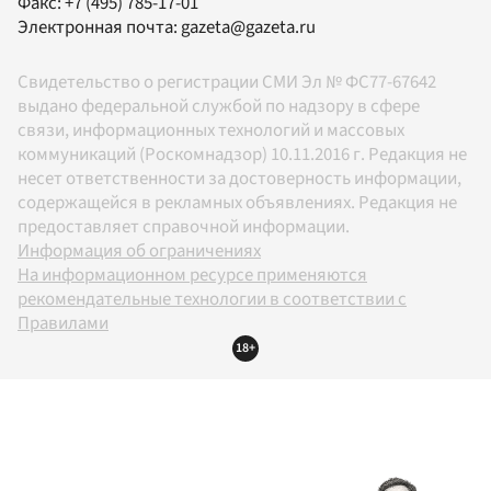
Факс:
+7 (495) 785-17-01
Электронная почта:
gazeta@gazeta.ru
Свидетельство о регистрации СМИ Эл № ФС77-67642
выдано федеральной службой по надзору в сфере
связи, информационных технологий и массовых
коммуникаций (Роскомнадзор) 10.11.2016 г. Редакция не
несет ответственности за достоверность информации,
содержащейся в рекламных объявлениях. Редакция не
предоставляет справочной информации.
Информация об ограничениях
На информационном ресурсе применяются
рекомендательные технологии в соответствии с
Правилами
18+