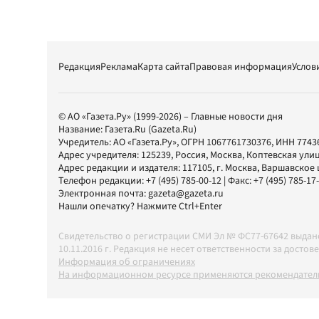
Редакция
Реклама
Карта сайта
Правовая информация
Услов
© АО «Газета.Ру» (1999-2026) – Главные новости дня
Название:
Газета.Ru
(Gazeta.Ru)
Учредитель:
АО «Газета.Ру»
, ОГРН 1067761730376, ИНН 7743
Адрес учредителя: 125239, Россия, Москва, Коптевская улиц
Адрес редакции и издателя:
117105
, г.
Москва
,
Варшавское шо
Телефон редакции:
+7 (495) 785-00-12
| Факс:
+7 (495) 785-17
Электронная почта:
gazeta@gazeta.ru
Нашли опечатку? Нажмите Ctrl+Enter
Свидетельство о регистрации СМИ Эл № ФС77-67642 выда
10.11.2016 г. Редакция не несет ответственности за дос
Информация об ограничениях
На информационном ресурсе применяются рекомендатель