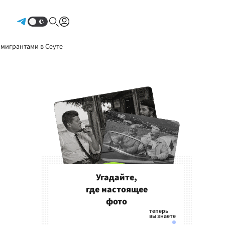
Авторизоваться
 мигрантами в Сеуте
Угадайте,
где настоящее
фото