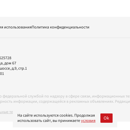
ия использования
Политика конфиденциальности
625728
а, дом 67
ссе, д.9, стр.1
-01
но федеральной службой по надзору в сфере связи, информационных т
товерность информации, содержащейся в рекламных объявлениях. Редак
ные технологии в соответствии с Правилами
На сайте используются cookies. Продолжая
Ok
использовать сайт, вы принимаете
условия