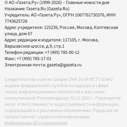
© АО «Газета.Ру» (1999-2026) – Главные новости дня
Название:
Газета.Ru
(Gazeta.Ru)
Учредитель:
АО «Газета.Ру»
, ОГРН 1067761730376, ИНН
7743625728
Адрес учредителя: 125239, Россия, Москва, Коптевская
улица, дом 67
Адрес редакции и издателя:
117105
, г.
Москва
,
Варшавское шоссе, д.9, стр.1
Телефон редакции:
+7 (495) 785-00-12
Факс:
+7 (495) 785-17-01
Электронная почта:
gazeta@gazeta.ru
Свидетельство о регистрации СМИ Эл № ФС77-67642
выдано федеральной службой по надзору в сфере
связи, информационных технологий и массовых
коммуникаций (Роскомнадзор) 10.11.2016 г. Редакция не
несет ответственности за достоверность информации,
содержащейся в рекламных объявлениях. Редакция не
предоставляет справочной информации.
Информация об ограничениях