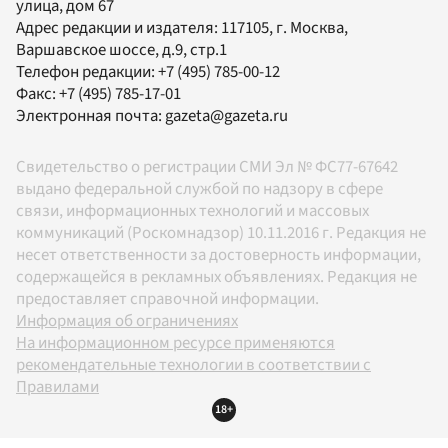
улица, дом 67
Адрес редакции и издателя:
117105
, г.
Москва
,
Варшавское шоссе, д.9, стр.1
Телефон редакции:
+7 (495) 785-00-12
Факс:
+7 (495) 785-17-01
Электронная почта:
gazeta@gazeta.ru
Свидетельство о регистрации СМИ Эл № ФС77-67642
выдано федеральной службой по надзору в сфере
связи, информационных технологий и массовых
коммуникаций (Роскомнадзор) 10.11.2016 г. Редакция не
несет ответственности за достоверность информации,
содержащейся в рекламных объявлениях. Редакция не
предоставляет справочной информации.
Информация об ограничениях
На информационном ресурсе применяются
рекомендательные технологии в соответствии с
Правилами
18+