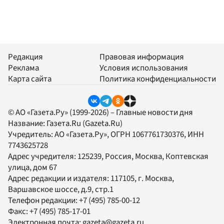
Редакция
Правовая информация
Реклама
Условия использования
Карта сайта
Политика конфиденциальности
© АО «Газета.Ру» (1999-2026) – Главные новости дня
Название:
Газета.Ru
(Gazeta.Ru)
Учредитель:
АО «Газета.Ру»
, ОГРН 1067761730376, ИНН
7743625728
Адрес учредителя: 125239, Россия, Москва, Коптевская
улица, дом 67
Адрес редакции и издателя:
117105
, г.
Москва
,
Варшавское шоссе, д.9, стр.1
Телефон редакции:
+7 (495) 785-00-12
Факс:
+7 (495) 785-17-01
Электронная почта:
gazeta@gazeta.ru