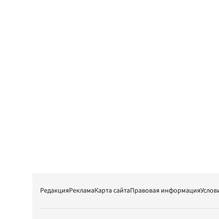
Редакция
Реклама
Карта сайта
Правовая информация
Услов