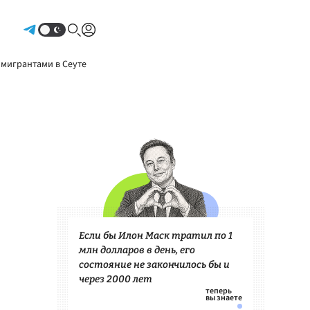
Авторизоваться
 мигрантами в Сеуте
Если бы Илон Маск тратил по 1
млн долларов в день, его
состояние не закончилось бы и
через 2000 лет