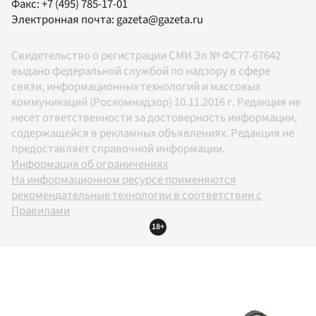
Факс:
+7 (495) 785-17-01
Электронная почта:
gazeta@gazeta.ru
Свидетельство о регистрации СМИ Эл № ФС77-67642
выдано федеральной службой по надзору в сфере
связи, информационных технологий и массовых
коммуникаций (Роскомнадзор) 10.11.2016 г. Редакция не
несет ответственности за достоверность информации,
содержащейся в рекламных объявлениях. Редакция не
предоставляет справочной информации.
Информация об ограничениях
На информационном ресурсе применяются
рекомендательные технологии в соответствии с
Правилами
18+