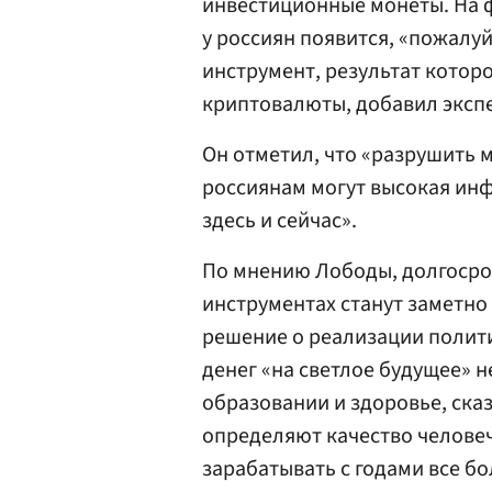
инвестиционные монеты. На ф
у россиян появится, «пожалу
инструмент, результат котор
криптовалюты, добавил экспе
Он отметил, что «разрушить м
россиянам могут высокая ин
здесь и сейчас».
По мнению Лободы, долгосро
инструментах станут заметно
решение о реализации полит
денег «на светлое будущее» н
образовании и здоровье, ска
определяют качество челове
зарабатывать с годами все б