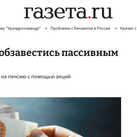
аву "Уралдронзавода"
Проблемы с бензином в России
Кризис с
к обзавестись пассивным
т на пенсию с помощью акций