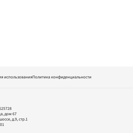
ия использования
Политика конфиденциальности
625728
а, дом 67
ссе, д.9, стр.1
-01