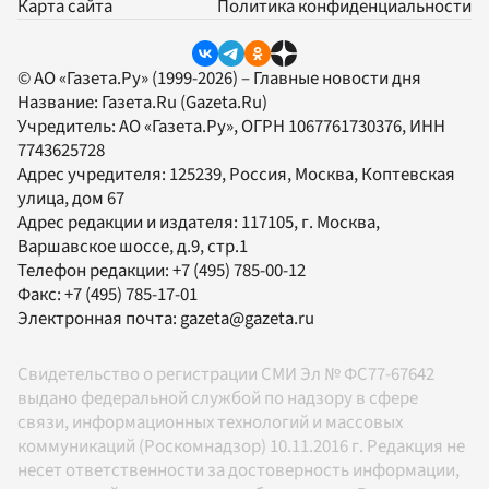
Карта сайта
Политика конфиденциальности
© АО «Газета.Ру» (1999-2026) – Главные новости дня
Название:
Газета.Ru
(Gazeta.Ru)
Учредитель:
АО «Газета.Ру»
, ОГРН 1067761730376, ИНН
7743625728
Адрес учредителя: 125239, Россия, Москва, Коптевская
улица, дом 67
Адрес редакции и издателя:
117105
, г.
Москва
,
Варшавское шоссе, д.9, стр.1
Телефон редакции:
+7 (495) 785-00-12
Факс:
+7 (495) 785-17-01
Электронная почта:
gazeta@gazeta.ru
Свидетельство о регистрации СМИ Эл № ФС77-67642
выдано федеральной службой по надзору в сфере
связи, информационных технологий и массовых
коммуникаций (Роскомнадзор) 10.11.2016 г. Редакция не
несет ответственности за достоверность информации,