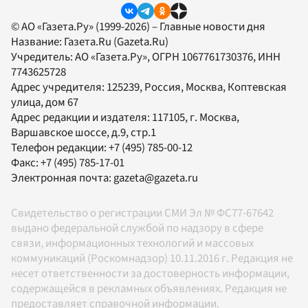
© АО «Газета.Ру» (1999-2026) – Главные новости дня
Название:
Газета.Ru
(Gazeta.Ru)
Учредитель:
АО «Газета.Ру»
, ОГРН 1067761730376, ИНН
7743625728
Адрес учредителя: 125239, Россия, Москва, Коптевская
улица, дом 67
Адрес редакции и издателя:
117105
, г.
Москва
,
Варшавское шоссе, д.9, стр.1
Телефон редакции:
+7 (495) 785-00-12
Факс:
+7 (495) 785-17-01
Электронная почта:
gazeta@gazeta.ru
Свидетельство о регистрации СМИ Эл № ФС77-67642
выдано федеральной службой по надзору в сфере
связи, информационных технологий и массовых
коммуникаций (Роскомнадзор) 10.11.2016 г. Редакция не
несет ответственности за достоверность информации,
содержащейся в рекламных объявлениях. Редакция не
предоставляет справочной информации.