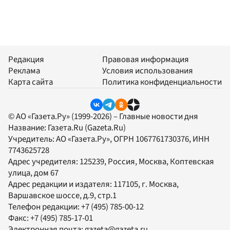
Редакция
Правовая информация
Реклама
Условия использования
Карта сайта
Политика конфиденциальности
© АО «Газета.Ру» (1999-2026) – Главные новости дня
Название:
Газета.Ru
(Gazeta.Ru)
Учредитель:
АО «Газета.Ру»
, ОГРН 1067761730376, ИНН
7743625728
Адрес учредителя: 125239, Россия, Москва, Коптевская
улица, дом 67
Адрес редакции и издателя:
117105
, г.
Москва
,
Варшавское шоссе, д.9, стр.1
Телефон редакции:
+7 (495) 785-00-12
Факс:
+7 (495) 785-17-01
Электронная почта:
gazeta@gazeta.ru