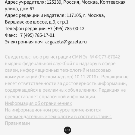
Адрес учредителя: 125239, Россия, Москва, Коптевская
улица, дом 67
Адрес редакции и издателя:
117105
, г.
Москва
,
Варшавское шоссе, д.9, стр.1
Телефон редакции:
+7 (495) 785-00-12
Факс:
+7 (495) 785-17-01
Электронная почта:
gazeta@gazeta.ru
Свидетельство о регистрации СМИ Эл № ФС77-67642
выдано федеральной службой по надзору в сфере
связи, информационных технологий и массовых
коммуникаций (Роскомнадзор) 10.11.2016 г. Редакция не
несет ответственности за достоверность информации,
содержащейся в рекламных объявлениях. Редакция не
предоставляет справочной информации.
Информация об ограничениях
На информационном ресурсе применяются
рекомендательные технологии в соответствии с
Правилами
18+