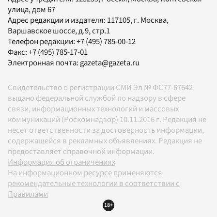
улица, дом 67
Адрес редакции и издателя:
117105
, г.
Москва
,
Варшавское шоссе, д.9, стр.1
Телефон редакции:
+7 (495) 785-00-12
Факс:
+7 (495) 785-17-01
Электронная почта:
gazeta@gazeta.ru
Свидетельство о регистрации СМИ Эл № ФС77-67642
выдано федеральной службой по надзору в сфере
связи, информационных технологий и массовых
коммуникаций (Роскомнадзор) 10.11.2016 г. Редакция не
несет ответственности за достоверность информации,
содержащейся в рекламных объявлениях. Редакция не
предоставляет справочной информации.
Информация об ограничениях
На информационном ресурсе применяются
рекомендательные технологии в соответствии с
Правилами
18+