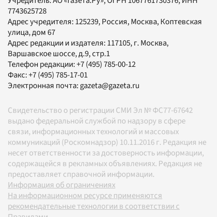
Учредитель:
АО «Газета.Ру»
, ОГРН 1067761730376, ИНН
7743625728
Адрес учредителя: 125239, Россия, Москва, Коптевская
улица, дом 67
Адрес редакции и издателя:
117105
, г.
Москва
,
Варшавское шоссе, д.9, стр.1
Телефон редакции:
+7 (495) 785-00-12
Факс:
+7 (495) 785-17-01
Электронная почта:
gazeta@gazeta.ru
Свидетельство о регистрации СМИ Эл № ФС77-67642
выдано федеральной службой по надзору в сфере
связи, информационных технологий и массовых
коммуникаций (Роскомнадзор) 10.11.2016 г. Редакция не
несет ответственности за достоверность информации,
содержащейся в рекламных объявлениях. Редакция не
предоставляет справочной информации.
Информация об ограничениях
На информационном ресурсе применяются
рекомендательные технологии в соответствии с
Правилами