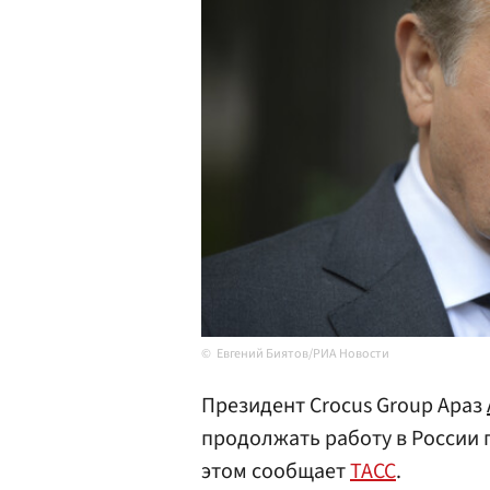
Евгений Биятов/РИА Новости
Президент Crocus Group Араз
продолжать работу в России 
этом сообщает
ТАСС
.