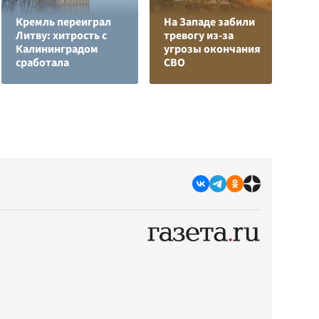
Кремль переиграл
На Западе забили
Г
Литву: хитрость с
тревогу из-за
з
Калининградом
угрозы окончания
п
сработала
СВО
Р