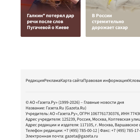
Галкин* потерял дар
В России
речи после слов
стремительно
Пугачевой о Киеве
дорожает сахар
Редакция
Реклама
Карта сайта
Правовая информация
Услов
© АО «Газета.Ру» (1999-2026) – Главные новости дня
Название:
Газета.Ru
(Gazeta.Ru)
Учредитель:
АО «Газета.Ру»
, ОГРН 1067761730376, ИНН 7743
Адрес учредителя: 125239, Россия, Москва, Коптевская улиц
Адрес редакции и издателя:
117105
, г.
Москва
,
Варшавское шо
Телефон редакции:
+7 (495) 785-00-12
| Факс:
+7 (495) 785-17
Электронная почта:
gazeta@gazeta.ru