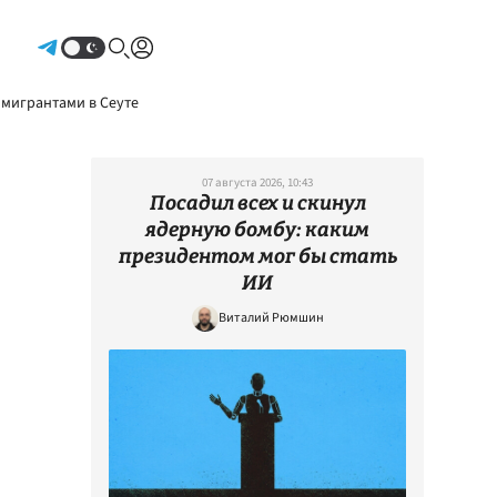
Авторизоваться
 мигрантами в Сеуте
07 августа 2026, 10:43
Посадил всех и скинул
ядерную бомбу: каким
президентом мог бы стать
ИИ
Виталий Рюмшин