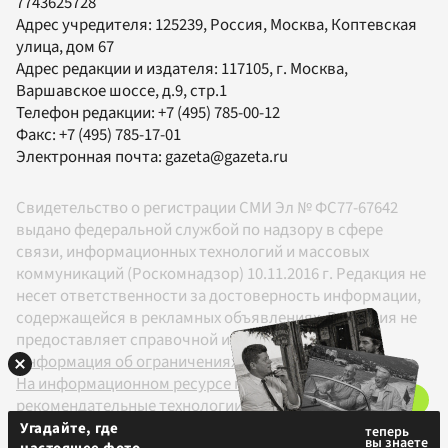
7743625728
Адрес учредителя: 125239, Россия, Москва, Коптевская
улица, дом 67
Адрес редакции и издателя:
117105
, г.
Москва
,
Варшавское шоссе, д.9, стр.1
Телефон редакции:
+7 (495) 785-00-12
Факс:
+7 (495) 785-17-01
Электронная почта:
gazeta@gazeta.ru
Свидетельство о регистрации СМИ Эл № ФС77-67642
выдано федеральной службой по надзору в сфере
связи, информационных технологий и массовых
коммуникаций (Роскомнадзор) 10.11.2016 г. Редакция не
несет ответственности за достоверность информации,
содержащейся в рекламных объявлениях. Редакция не
предоставляет справочной информации.
Информация об ограничениях
На информационном ресурсе применяются
рекомендательные технологии в соответствии с
Правилами
Угадайте, где