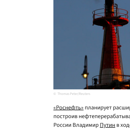
Thomas Peter/Reuters
«Роснефть»
планирует расшир
построив нефтеперерабатыва
России Владимир
Путин
в ход