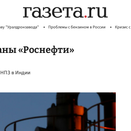
аву "Уралдронзавода"
Проблемы с бензином в России
Кризис с
аны «Роснефти»
 НПЗ в Индии