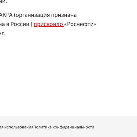
ий.
 АКРА (организация признана
а в России )
присвоило
«Роснефти»
г.
ия использования
Политика конфиденциальности