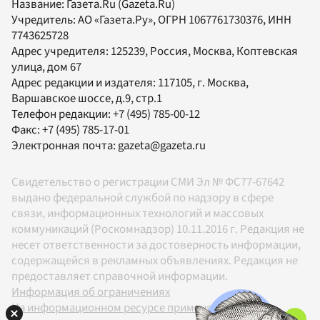
Название:
Газета.Ru
(Gazeta.Ru)
Учредитель:
АО «Газета.Ру»
, ОГРН 1067761730376, ИНН
7743625728
Адрес учредителя: 125239, Россия, Москва, Коптевская
улица, дом 67
Адрес редакции и издателя:
117105
, г.
Москва
,
Варшавское шоссе, д.9, стр.1
Телефон редакции:
+7 (495) 785-00-12
Факс:
+7 (495) 785-17-01
Электронная почта:
gazeta@gazeta.ru
Свидетельство о регистрации СМИ Эл № ФС77-67642
выдано федеральной службой по надзору в сфере
связи, информационных технологий и массовых
коммуникаций (Роскомнадзор) 10.11.2016 г. Редакция не
несет ответственности за достоверность информации,
содержащейся в рекламных объявлениях. Редакция не
предоставляет справочной информации.
Информация об ограничениях
На информационном ресурсе применяются