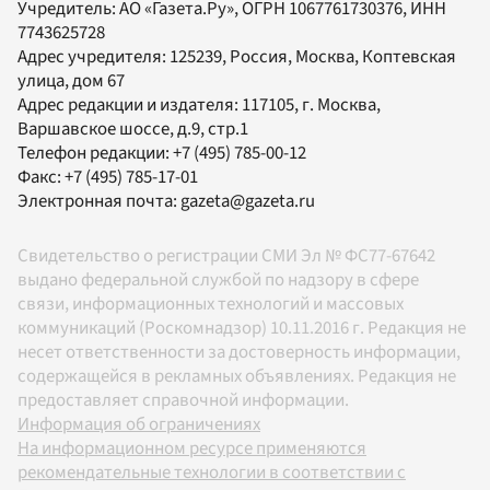
Учредитель:
АО «Газета.Ру»
, ОГРН 1067761730376, ИНН
7743625728
Адрес учредителя: 125239, Россия, Москва, Коптевская
улица, дом 67
Адрес редакции и издателя:
117105
, г.
Москва
,
Варшавское шоссе, д.9, стр.1
Телефон редакции:
+7 (495) 785-00-12
Факс:
+7 (495) 785-17-01
Электронная почта:
gazeta@gazeta.ru
Свидетельство о регистрации СМИ Эл № ФС77-67642
выдано федеральной службой по надзору в сфере
связи, информационных технологий и массовых
коммуникаций (Роскомнадзор) 10.11.2016 г. Редакция не
несет ответственности за достоверность информации,
содержащейся в рекламных объявлениях. Редакция не
предоставляет справочной информации.
Информация об ограничениях
На информационном ресурсе применяются
рекомендательные технологии в соответствии с