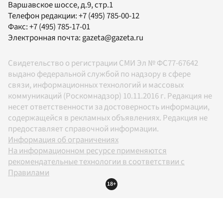
Варшавское шоссе, д.9, стр.1
Телефон редакции:
+7 (495) 785-00-12
Факс:
+7 (495) 785-17-01
Электронная почта:
gazeta@gazeta.ru
Свидетельство о регистрации СМИ Эл № ФС77-67642
выдано федеральной службой по надзору в сфере
связи, информационных технологий и массовых
коммуникаций (Роскомнадзор) 10.11.2016 г. Редакция не
несет ответственности за достоверность информации,
содержащейся в рекламных объявлениях. Редакция не
предоставляет справочной информации.
Информация об ограничениях
На информационном ресурсе применяются
рекомендательные технологии в соответствии с
Правилами
18+