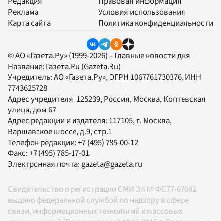
Редакция
Правовая информация
Реклама
Условия использования
Карта сайта
Политика конфиденциальности
© АО «Газета.Ру» (1999-2026) – Главные новости дня
Название:
Газета.Ru
(Gazeta.Ru)
Учредитель:
АО «Газета.Ру»
, ОГРН 1067761730376, ИНН
7743625728
Адрес учредителя: 125239, Россия, Москва, Коптевская
улица, дом 67
Адрес редакции и издателя:
117105
, г.
Москва
,
Варшавское шоссе, д.9, стр.1
Телефон редакции:
+7 (495) 785-00-12
Факс:
+7 (495) 785-17-01
Электронная почта:
gazeta@gazeta.ru
Свидетельство о регистрации СМИ Эл № ФС77-67642
выдано федеральной службой по надзору в сфере
связи, информационных технологий и массовых