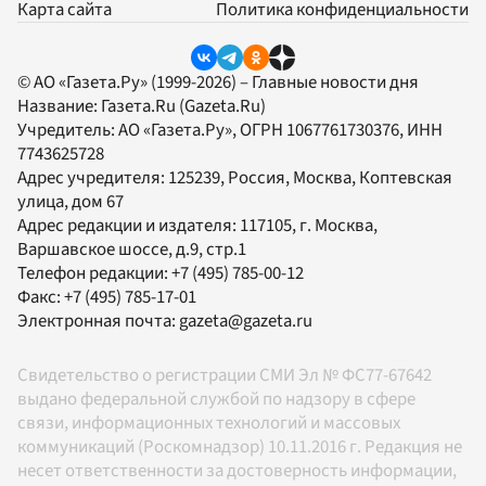
Карта сайта
Политика конфиденциальности
© АО «Газета.Ру» (1999-2026) – Главные новости дня
Название:
Газета.Ru
(Gazeta.Ru)
Учредитель:
АО «Газета.Ру»
, ОГРН 1067761730376, ИНН
7743625728
Адрес учредителя: 125239, Россия, Москва, Коптевская
улица, дом 67
Адрес редакции и издателя:
117105
, г.
Москва
,
Варшавское шоссе, д.9, стр.1
Телефон редакции:
+7 (495) 785-00-12
Факс:
+7 (495) 785-17-01
Электронная почта:
gazeta@gazeta.ru
Свидетельство о регистрации СМИ Эл № ФС77-67642
выдано федеральной службой по надзору в сфере
связи, информационных технологий и массовых
коммуникаций (Роскомнадзор) 10.11.2016 г. Редакция не
несет ответственности за достоверность информации,