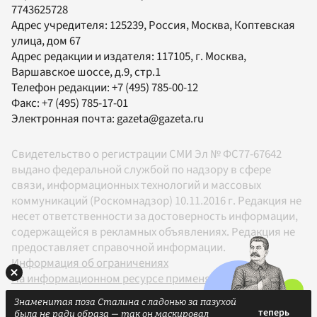
7743625728
Адрес учредителя: 125239, Россия, Москва, Коптевская
улица, дом 67
Адрес редакции и издателя:
117105
, г.
Москва
,
Варшавское шоссе, д.9, стр.1
Телефон редакции:
+7 (495) 785-00-12
Факс:
+7 (495) 785-17-01
Электронная почта:
gazeta@gazeta.ru
Свидетельство о регистрации СМИ Эл № ФС77-67642
выдано федеральной службой по надзору в сфере
связи, информационных технологий и массовых
коммуникаций (Роскомнадзор) 10.11.2016 г. Редакция не
несет ответственности за достоверность информации,
содержащейся в рекламных объявлениях. Редакция не
предоставляет справочной информации.
Информация об ограничениях
На информационном ресурсе применяются
рекомендательные технологии в соответствии с
Знаменитая поза Сталина с ладонью за пазухой
Правилами
была не ради образа — так он маскировал