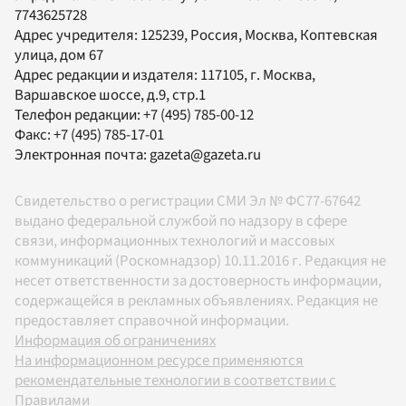
7743625728
Адрес учредителя: 125239, Россия, Москва, Коптевская
улица, дом 67
Адрес редакции и издателя:
117105
, г.
Москва
,
Варшавское шоссе, д.9, стр.1
Телефон редакции:
+7 (495) 785-00-12
Факс:
+7 (495) 785-17-01
Электронная почта:
gazeta@gazeta.ru
Свидетельство о регистрации СМИ Эл № ФС77-67642
выдано федеральной службой по надзору в сфере
связи, информационных технологий и массовых
коммуникаций (Роскомнадзор) 10.11.2016 г. Редакция не
несет ответственности за достоверность информации,
содержащейся в рекламных объявлениях. Редакция не
предоставляет справочной информации.
Информация об ограничениях
На информационном ресурсе применяются
рекомендательные технологии в соответствии с
Правилами