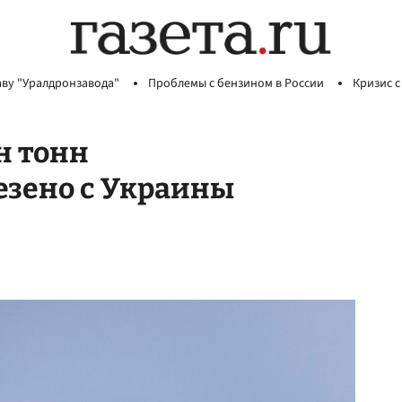
аву "Уралдронзавода"
Проблемы с бензином в России
Кризис с
н тонн
езено с Украины