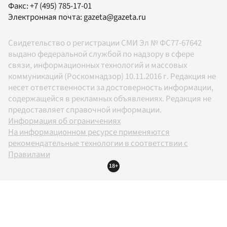
Факс:
+7 (495) 785-17-01
Электронная почта:
gazeta@gazeta.ru
Свидетельство о регистрации СМИ Эл № ФС77-67642
выдано федеральной службой по надзору в сфере
связи, информационных технологий и массовых
коммуникаций (Роскомнадзор) 10.11.2016 г. Редакция не
несет ответственности за достоверность информации,
содержащейся в рекламных объявлениях. Редакция не
предоставляет справочной информации.
Информация об ограничениях
На информационном ресурсе применяются
рекомендательные технологии в соответствии с
Правилами
18+