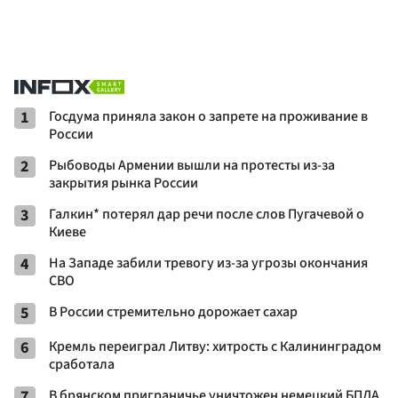
1
Госдума приняла закон о запрете на проживание в
России
2
Рыбоводы Армении вышли на протесты из-за
закрытия рынка России
3
Галкин* потерял дар речи после слов Пугачевой о
Киеве
4
На Западе забили тревогу из-за угрозы окончания
СВО
5
В России стремительно дорожает сахар
6
Кремль переиграл Литву: хитрость с Калининградом
сработала
7
В брянском приграничье уничтожен немецкий БПЛА