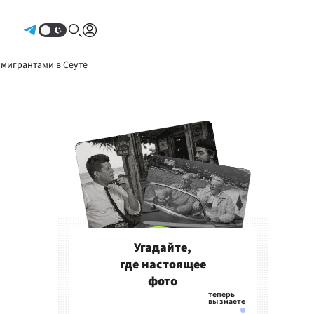
Авторизоваться
 мигрантами в Сеуте
Угадайте,
где настоящее
фото