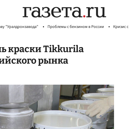
аву "Уралдронзавода"
Проблемы с бензином в России
Кризис с
 краски Tikkurila
сийского рынка