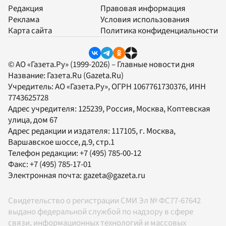
Редакция
Правовая информация
Реклама
Условия использования
Карта сайта
Политика конфиденциальности
© АО «Газета.Ру» (1999-2026) – Главные новости дня
Название:
Газета.Ru
(Gazeta.Ru)
Учредитель:
АО «Газета.Ру»
, ОГРН 1067761730376, ИНН
7743625728
Адрес учредителя: 125239, Россия, Москва, Коптевская
улица, дом 67
Адрес редакции и издателя:
117105
, г.
Москва
,
Варшавское шоссе, д.9, стр.1
Телефон редакции:
+7 (495) 785-00-12
Факс:
+7 (495) 785-17-01
Электронная почта:
gazeta@gazeta.ru
Свидетельство о регистрации СМИ Эл № ФС77-67642
выдано федеральной службой по надзору в сфере
связи, информационных технологий и массовых