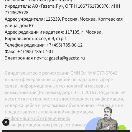
Учредитель:
АО «Газета.Ру»
, ОГРН 1067761730376, ИНН
7743625728
Адрес учредителя: 125239, Россия, Москва, Коптевская
улица, дом 67
Адрес редакции и издателя:
117105
, г.
Москва
,
Варшавское шоссе, д.9, стр.1
Телефон редакции:
+7 (495) 785-00-12
Факс:
+7 (495) 785-17-01
Электронная почта:
gazeta@gazeta.ru
Свидетельство о регистрации СМИ Эл № ФС77-67642
выдано федеральной службой по надзору в сфере
связи, информационных технологий и массовых
коммуникаций (Роскомнадзор) 10.11.2016 г. Редакция не
несет ответственности за достоверность информации,
содержащейся в рекламных объявлениях. Редакция не
предоставляет справочной информации.
Информация об ограничениях
На информационном ресурсе применяются
рекомендательные технологии в соответствии с