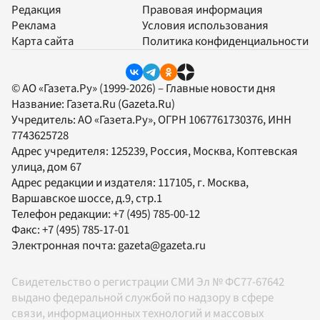
Редакция
Правовая информация
Реклама
Условия использования
Карта сайта
Политика конфиденциальности
© АО «Газета.Ру» (1999-2026) – Главные новости дня
Название:
Газета.Ru
(Gazeta.Ru)
Учредитель:
АО «Газета.Ру»
, ОГРН 1067761730376, ИНН
7743625728
Адрес учредителя: 125239, Россия, Москва, Коптевская
улица, дом 67
Адрес редакции и издателя:
117105
, г.
Москва
,
Варшавское шоссе, д.9, стр.1
Телефон редакции:
+7 (495) 785-00-12
Факс:
+7 (495) 785-17-01
Электронная почта:
gazeta@gazeta.ru
Свидетельство о регистрации СМИ Эл № ФС77-67642
выдано федеральной службой по надзору в сфере
связи, информационных технологий и массовых