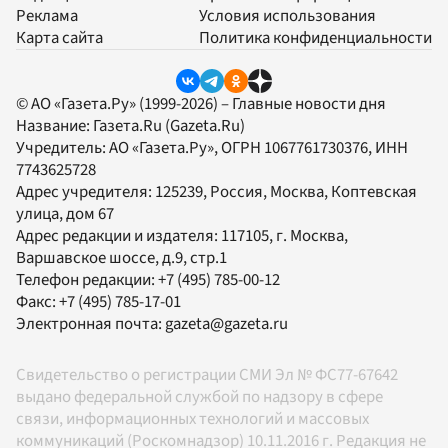
Реклама
Условия использования
Карта сайта
Политика конфиденциальности
© АО «Газета.Ру» (1999-2026) – Главные новости дня
Название:
Газета.Ru
(Gazeta.Ru)
Учредитель:
АО «Газета.Ру»
, ОГРН 1067761730376, ИНН
7743625728
Адрес учредителя: 125239, Россия, Москва, Коптевская
улица, дом 67
Адрес редакции и издателя:
117105
, г.
Москва
,
Варшавское шоссе, д.9, стр.1
Телефон редакции:
+7 (495) 785-00-12
Факс:
+7 (495) 785-17-01
Электронная почта:
gazeta@gazeta.ru
Свидетельство о регистрации СМИ Эл № ФС77-67642
выдано федеральной службой по надзору в сфере
связи, информационных технологий и массовых
коммуникаций (Роскомнадзор) 10.11.2016 г. Редакция не