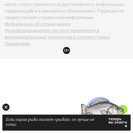
несет ответственности за достоверность информации,
содержащейся в рекламных объявлениях. Редакция не
предоставляет справочной информации.
Информация об ограничениях
На информационном ресурсе применяются
рекомендательные технологии в соответствии с
Правилами
18+
Если сырая рыба пахнет «рыбой», ее лучше не
есть!