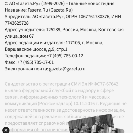
© АО «Газета.Ру» (1999-2026) – Главные новости дня
Название:
Газета.Ru
(Gazeta.Ru)
Учредитель:
АО «Газета.Ру»
, ОГРН 1067761730376, ИНН
7743625728
Адрес учредителя: 125239, Россия, Москва, Коптевская
улица, дом 67
Адрес редакции и издателя:
117105
, г.
Москва
,
Варшавское шоссе, д.9, стр.1
Телефон редакции:
+7 (495) 785-00-12
Факс:
+7 (495) 785-17-01
Электронная почта:
gazeta@gazeta.ru
Свидетельство о регистрации СМИ Эл № ФС77-67642
выдано федеральной службой по надзору в сфере
связи, информационных технологий и массовых
коммуникаций (Роскомнадзор) 10.11.2016 г. Редакция не
несет ответственности за достоверность информации,
содержащейся в рекламных объявлениях. Редакция не
предоставляет справочной информации.
Информация об ограничениях