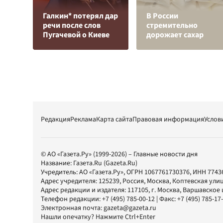
Галкин* потерял дар
В России
речи после слов
стремительно
Пугачевой о Киеве
дорожает сахар
Редакция
Реклама
Карта сайта
Правовая информация
Услов
© АО «Газета.Ру» (1999-2026) – Главные новости дня
Название:
Газета.Ru
(Gazeta.Ru)
Учредитель:
АО «Газета.Ру»
, ОГРН 1067761730376, ИНН 7743
Адрес учредителя: 125239, Россия, Москва, Коптевская улиц
Адрес редакции и издателя:
117105
, г.
Москва
,
Варшавское шо
Телефон редакции:
+7 (495) 785-00-12
| Факс:
+7 (495) 785-17
Электронная почта:
gazeta@gazeta.ru
Нашли опечатку? Нажмите Ctrl+Enter