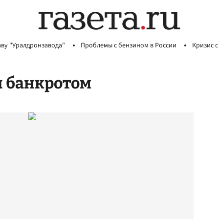
аву "Уралдронзавода"
Проблемы с бензином в России
Кризис с
 банкротом