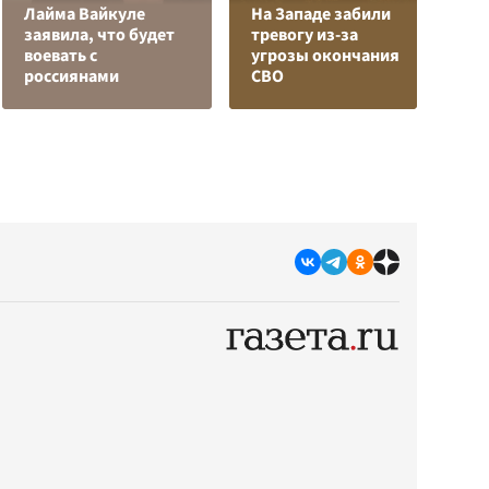
Лайма Вайкуле
На Западе забили
К
заявила, что будет
тревогу из-за
Л
воевать с
угрозы окончания
К
россиянами
СВО
с