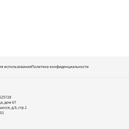
ия использования
Политика конфиденциальности
625728
а, дом 67
ссе, д.9, стр.1
-01