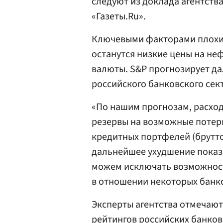
следуют из доклада агентств
«Газеты.Ru».
Ключевыми факторами плохих
останутся низкие цены на неф
валюты. S&P прогнозирует да
российского банковского сект
«По нашим прогнозам, расхо
резервы на возможные потери
кредитных портфелей (брутто
дальнейшее ухудшение показ
можем исключать возможност
в отношении некоторых банков
Эксперты агентства отмечаю
рейтингов российских банков 