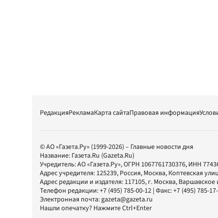
Редакция
Реклама
Карта сайта
Правовая информация
Услов
© АО «Газета.Ру» (1999-2026) – Главные новости дня
Название:
Газета.Ru
(Gazeta.Ru)
Учредитель:
АО «Газета.Ру»
, ОГРН 1067761730376, ИНН 7743
Адрес учредителя: 125239, Россия, Москва, Коптевская улиц
Адрес редакции и издателя:
117105
, г.
Москва
,
Варшавское шо
Телефон редакции:
+7 (495) 785-00-12
| Факс:
+7 (495) 785-17
Электронная почта:
gazeta@gazeta.ru
Нашли опечатку? Нажмите Ctrl+Enter