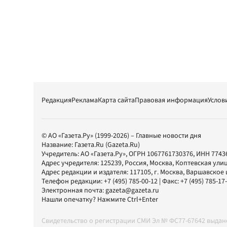
Редакция
Реклама
Карта сайта
Правовая информация
Услов
© АО «Газета.Ру» (1999-2026) – Главные новости дня
Название:
Газета.Ru
(Gazeta.Ru)
Учредитель:
АО «Газета.Ру»
, ОГРН 1067761730376, ИНН 7743
Адрес учредителя: 125239, Россия, Москва, Коптевская улиц
Адрес редакции и издателя:
117105
, г.
Москва
,
Варшавское шо
Телефон редакции:
+7 (495) 785-00-12
| Факс:
+7 (495) 785-17
Электронная почта:
gazeta@gazeta.ru
Нашли опечатку? Нажмите Ctrl+Enter
Свидетельство о регистрации СМИ Эл № ФС77-67642 выда