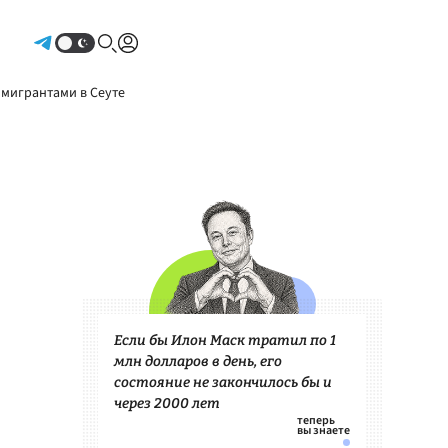
Авторизоваться
 мигрантами в Сеуте
Если бы Илон Маск тратил по 1
млн долларов в день, его
состояние не закончилось бы и
через 2000 лет