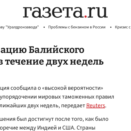
аву "Уралдронзавода"
Проблемы с бензином в России
Кризис с
зацию Балийского
в течение двух недель
ация сообщила о «высокой вероятности»
б упорядочении мировых таможенных правил
ближайших двух недель, передает
Reuters
.
шения был достигнут после того, как было
оречие между Индией и США. Страны