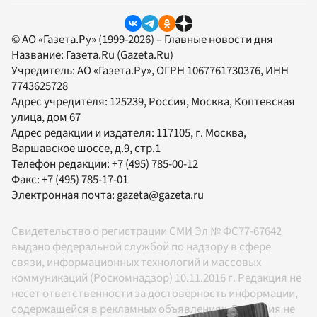
© АО «Газета.Ру» (1999-2026) – Главные новости дня
Название:
Газета.Ru
(Gazeta.Ru)
Учредитель:
АО «Газета.Ру»
, ОГРН 1067761730376, ИНН
7743625728
Адрес учредителя: 125239, Россия, Москва, Коптевская
улица, дом 67
Адрес редакции и издателя:
117105
, г.
Москва
,
Варшавское шоссе, д.9, стр.1
Телефон редакции:
+7 (495) 785-00-12
Факс:
+7 (495) 785-17-01
Электронная почта:
gazeta@gazeta.ru
Свидетельство о регистрации СМИ Эл № ФС77-67642
выдано федеральной службой по надзору в сфере
связи, информационных технологий и массовых
коммуникаций (Роскомнадзор) 10.11.2016 г. Редакция не
несет ответственности за достоверность информации,
содержащейся в рекламных объявлениях. Редакция не