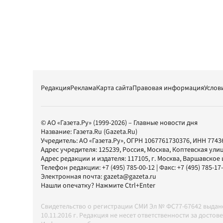
Редакция
Реклама
Карта сайта
Правовая информация
Услов
© АО «Газета.Ру» (1999-2026) – Главные новости дня
Название:
Газета.Ru
(Gazeta.Ru)
Учредитель:
АО «Газета.Ру»
, ОГРН 1067761730376, ИНН 7743
Адрес учредителя: 125239, Россия, Москва, Коптевская улиц
Адрес редакции и издателя:
117105
, г.
Москва
,
Варшавское шо
Телефон редакции:
+7 (495) 785-00-12
| Факс:
+7 (495) 785-17
Электронная почта:
gazeta@gazeta.ru
Нашли опечатку? Нажмите Ctrl+Enter
Свидетельство о регистрации СМИ Эл № ФС77-67642 выда
10.11.2016 г. Редакция не несет ответственности за дос