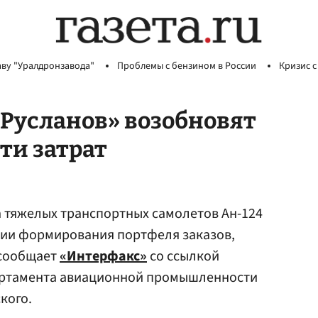
аву "Уралдронзавода"
Проблемы с бензином в России
Кризис с
Русланов» возобновят
ти затрат
 тяжелых транспортных самолетов Ан-124
вии формирования портфеля заказов,
 сообщает
«Интерфакс»
со ссылкой
артамента авиационной промышленности
кого.