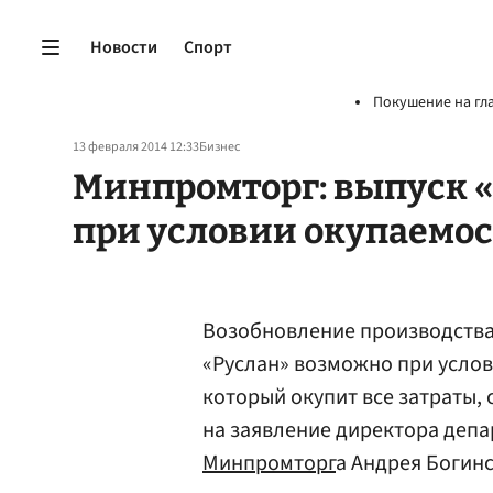
Новости
Спорт
Покушение на гл
13 февраля 2014 12:33
Бизнес
Минпромторг: выпуск «
при условии окупаемос
Возобновление производства
«Руслан» возможно при усло
который окупит все затраты,
на заявление директора деп
Минпромторг
а Андрея Богинс