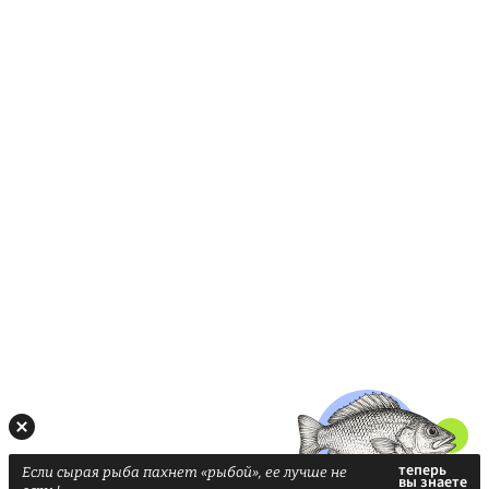
Если сырая рыба пахнет «рыбой», ее лучше не