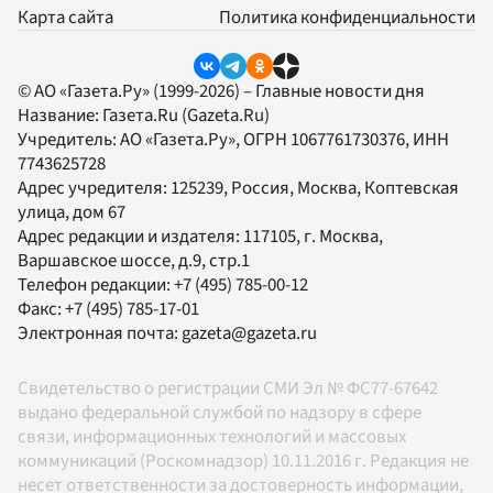
Карта сайта
Политика конфиденциальности
© АО «Газета.Ру» (1999-2026) – Главные новости дня
Название:
Газета.Ru
(Gazeta.Ru)
Учредитель:
АО «Газета.Ру»
, ОГРН 1067761730376, ИНН
7743625728
Адрес учредителя: 125239, Россия, Москва, Коптевская
улица, дом 67
Адрес редакции и издателя:
117105
, г.
Москва
,
Варшавское шоссе, д.9, стр.1
Телефон редакции:
+7 (495) 785-00-12
Факс:
+7 (495) 785-17-01
Электронная почта:
gazeta@gazeta.ru
Свидетельство о регистрации СМИ Эл № ФС77-67642
выдано федеральной службой по надзору в сфере
связи, информационных технологий и массовых
коммуникаций (Роскомнадзор) 10.11.2016 г. Редакция не
несет ответственности за достоверность информации,