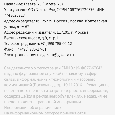
Название:
Газета.Ru
(Gazeta.Ru)
Учредитель:
АО «Газета.Ру»
, ОГРН 1067761730376, ИНН
7743625728
Адрес учредителя: 125239, Россия, Москва, Коптевская
улица, дом 67
Адрес редакции и издателя:
117105
, г.
Москва
,
Варшавское шоссе, д.9, стр.1
Телефон редакции:
+7 (495) 785-00-12
Факс:
+7 (495) 785-17-01
Электронная почта:
gazeta@gazeta.ru
Свидетельство о регистрации СМИ Эл № ФС77-67642
выдано федеральной службой по надзору в сфере
связи, информационных технологий и массовых
коммуникаций (Роскомнадзор) 10.11.2016 г. Редакция не
несет ответственности за достоверность информации,
содержащейся в рекламных объявлениях. Редакция не
предоставляет справочной информации.
Информация об ограничениях
На информационном ресурсе применяются