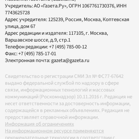
Учредитель:
АО «Газета.Ру»
, ОГРН 1067761730376, ИНН
7743625728
Адрес учредителя: 125239, Россия, Москва, Коптевская
улица, дом 67
Адрес редакции и издателя:
117105
, г.
Москва
,
Варшавское шоссе, д.9, стр.1
Телефон редакции:
+7 (495) 785-00-12
Факс:
+7 (495) 785-17-01
Электронная почта:
gazeta@gazeta.ru
Свидетельство о регистрации СМИ Эл № ФС77-67642
выдано федеральной службой по надзору в сфере
связи, информационных технологий и массовых
коммуникаций (Роскомнадзор) 10.11.2016 г. Редакция не
несет ответственности за достоверность информации,
содержащейся в рекламных объявлениях. Редакция не
предоставляет справочной информации.
Информация об ограничениях
На информационном ресурсе применяются
рекомендательные технологии в соответствии с