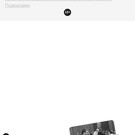
Правилами
18+