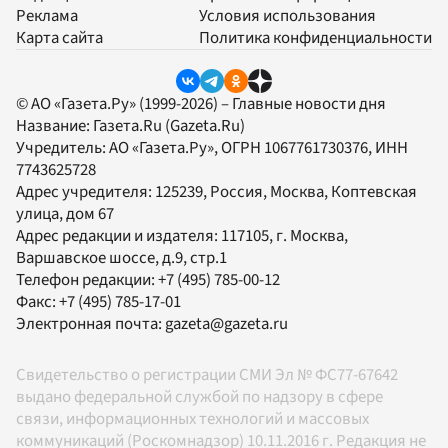
Реклама
Условия использования
Карта сайта
Политика конфиденциальности
© АО «Газета.Ру» (1999-2026) – Главные новости дня
Название:
Газета.Ru
(Gazeta.Ru)
Учредитель:
АО «Газета.Ру»
, ОГРН 1067761730376, ИНН
7743625728
Адрес учредителя: 125239, Россия, Москва, Коптевская
улица, дом 67
Адрес редакции и издателя:
117105
, г.
Москва
,
Варшавское шоссе, д.9, стр.1
Телефон редакции:
+7 (495) 785-00-12
Факс:
+7 (495) 785-17-01
Электронная почта:
gazeta@gazeta.ru
Свидетельство о регистрации СМИ Эл № ФС77-67642
выдано федеральной службой по надзору в сфере
связи, информационных технологий и массовых
коммуникаций (Роскомнадзор) 10.11.2016 г. Редакция не