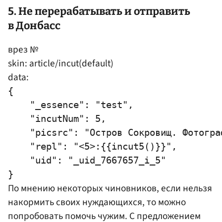
5. Не перерабатывать и отправить
в Донбасс
врез №
skin: article/incut(default)
data:
{

    "_essence": "test",

    "incutNum": 5,

    "picsrc": "Остров Сокровищ. Фотогра
    "repl": "<5>:{{incut5()}}",

    "uid": "_uid_7667657_i_5"

По мнению некоторых чиновников, если нельзя
накормить своих нуждающихся, то можно
попробовать помочь чужим. С предложением