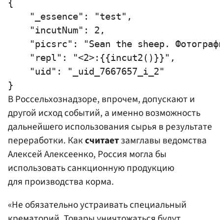
{

    "_essence": "test",

    "incutNum": 2,

    "picsrc": "Sean the sheep. Фотограф
    "repl": "<2>:{{incut2()}}",

    "uid": "_uid_7667657_i_2"

В
Россельхознадзоре
, впрочем, допускают и
другой исход событий, а именно возможность
дальнейшего использования сырья в результате
переработки. Как
считает
замглавы ведомства
Алексей Алексеенко, Россия могла бы
использовать санкционную продукцию
для производства корма.
«Не обязательно устраивать специальный
крематорий. Товары уничтожаться будут