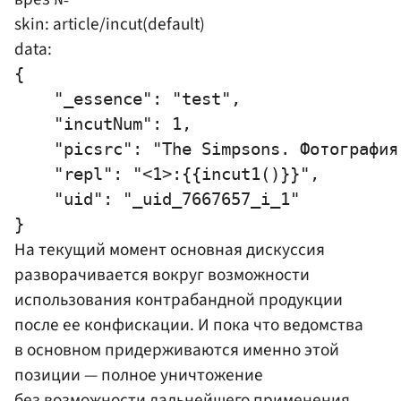
skin: article/incut(default)
data:
{

    "_essence": "test",

    "incutNum": 1,

    "picsrc": "The Simpsons. Фотография
    "repl": "<1>:{{incut1()}}",

    "uid": "_uid_7667657_i_1"

На текущий момент основная дискуссия
разворачивается вокруг возможности
использования контрабандной продукции
после ее конфискации. И пока что ведомства
в основном придерживаются именно этой
позиции — полное уничтожение
без возможности дальнейшего применения.