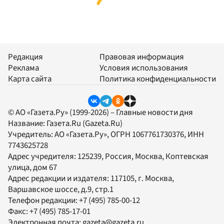
Редакция
Правовая информация
Реклама
Условия использования
Карта сайта
Политика конфиденциальности
© АО «Газета.Ру» (1999-2026) – Главные новости дня
Название:
Газета.Ru
(Gazeta.Ru)
Учредитель:
АО «Газета.Ру»
, ОГРН 1067761730376, ИНН
7743625728
Адрес учредителя: 125239, Россия, Москва, Коптевская
улица, дом 67
Адрес редакции и издателя:
117105
, г.
Москва
,
Варшавское шоссе, д.9, стр.1
Телефон редакции:
+7 (495) 785-00-12
Факс:
+7 (495) 785-17-01
Электронная почта:
gazeta@gazeta.ru