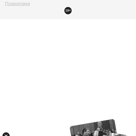
Правилами
18+