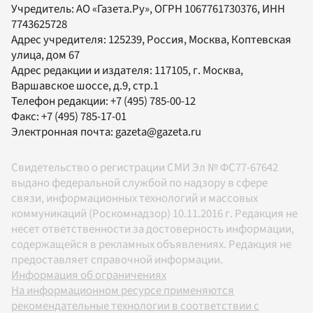
Учредитель:
АО «Газета.Ру»
, ОГРН 1067761730376, ИНН
7743625728
Адрес учредителя: 125239, Россия, Москва, Коптевская
улица, дом 67
Адрес редакции и издателя:
117105
, г.
Москва
,
Варшавское шоссе, д.9, стр.1
Телефон редакции:
+7 (495) 785-00-12
Факс:
+7 (495) 785-17-01
Электронная почта:
gazeta@gazeta.ru
Свидетельство о регистрации СМИ Эл № ФС77-67642
выдано федеральной службой по надзору в сфере
связи, информационных технологий и массовых
коммуникаций (Роскомнадзор) 10.11.2016 г. Редакция не
несет ответственности за достоверность информации,
содержащейся в рекламных объявлениях. Редакция не
предоставляет справочной информации.
Информация об ограничениях
На информационном ресурсе применяются
рекомендательные технологии в соответствии с