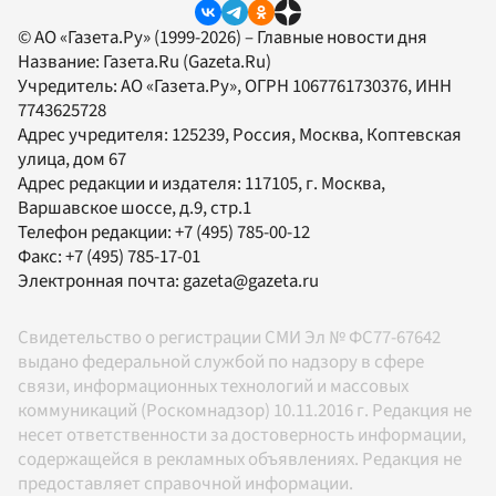
© АО «Газета.Ру» (1999-2026) – Главные новости дня
Название:
Газета.Ru
(Gazeta.Ru)
Учредитель:
АО «Газета.Ру»
, ОГРН 1067761730376, ИНН
7743625728
Адрес учредителя: 125239, Россия, Москва, Коптевская
улица, дом 67
Адрес редакции и издателя:
117105
, г.
Москва
,
Варшавское шоссе, д.9, стр.1
Телефон редакции:
+7 (495) 785-00-12
Факс:
+7 (495) 785-17-01
Электронная почта:
gazeta@gazeta.ru
Свидетельство о регистрации СМИ Эл № ФС77-67642
выдано федеральной службой по надзору в сфере
связи, информационных технологий и массовых
коммуникаций (Роскомнадзор) 10.11.2016 г. Редакция не
несет ответственности за достоверность информации,
содержащейся в рекламных объявлениях. Редакция не
предоставляет справочной информации.