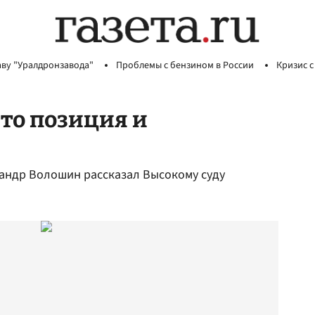
аву "Уралдронзавода"
Проблемы с бензином в России
Кризис с
это позиция и
сандр Волошин рассказал Высокому суду