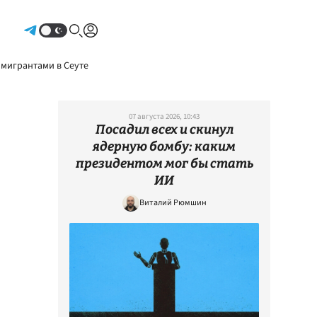
Авторизоваться
 мигрантами в Сеуте
07 августа 2026, 10:43
Посадил всех и скинул
ядерную бомбу: каким
президентом мог бы стать
ИИ
Виталий Рюмшин