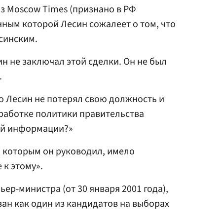
з Moscow Times (признано в РФ
нным которой Лесин сожалеет о том, что
усинским.
син не заключал этой сделки. Он не был
.
что Лесин не потерял свою должность и
работке политики правительства
ой информации?»
, которым он руководил, имело
к этому».
ер-министра (от 30 января 2001 года),
зан как один из кандидатов на выборах