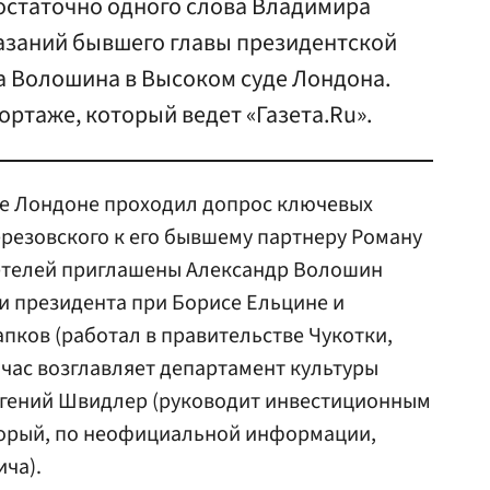
достаточно одного слова Владимира
казаний бывшего главы президентской
 Волошина в Высоком суде Лондона.
ртаже, который ведет «Газета.Ru».
де Лондоне проходил допрос ключевых
ерезовского к его бывшему партнеру Роману
детелей приглашены Александр Волошин
и президента при Борисе Ельцине и
апков (работал в правительстве Чукотки,
йчас возглавляет департамент культуры
Евгений Швидлер (руководит инвестиционным
оторый, по неофициальной информации,
ча).