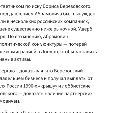
тветчиком по иску Бориса Березовского.
о под давлением Абрамовича был вынужден
оли в нескольких российских компаниях,
о цене существенно ниже рыночной. Ущерб
лрд. По его мнению, Абрамович
политической конъюнктуры — потерей
ле и эмиграцией в Лондон, чтобы заставить
ивные активы.
вергают, доказывая, что Березовский
ладельцем бизнеса и получал выплаты от
ля России 1990-х «крышу» и лоббистские
зовского — доказать наличие партнерских
мовичем.
кой: судья Глостер застряла в лондонском