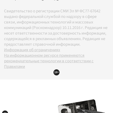
Свидетельство о регистрации СМИ Эл № ФС77-67642
выдано федеральной службой по надзору в сфере
связи, информационных технологий и массовых
коммуникаций (Роскомнадзор) 10.11.2016 г. Редакция не
несет ответственности за достоверность информации,
содержащейся в рекламных объявлениях. Редакция не
предоставляет справочной информации.
Информация об ограничениях
На информационном ресурсе применяются
рекомендательные технологии в соответствии с
Правилами
18+